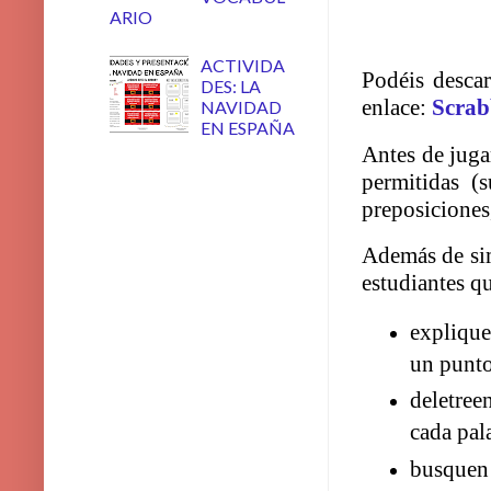
ARIO
ACTIVIDA
Podéis descar
DES: LA
enlace:
Scrab
NAVIDAD
EN ESPAÑA
Antes de juga
permitidas (s
preposiciones
Además de sim
estudiantes q
explique
un punto
deletree
cada pal
busquen 