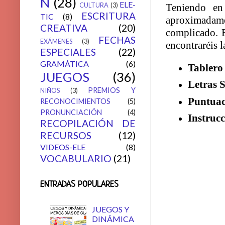
N
(28)
ELE-
CULTURA
(3)
Teniendo en
ESCRITURA
TIC
(8)
aproximadame
CREATIVA
(20)
complicado. E
FECHAS
EXÁMENES
(3)
encontraréis l
ESPECIALES
(22)
GRAMÁTICA
(6)
Tablero
JUEGOS
(36)
Letras 
PREMIOS Y
NIÑOS
(3)
Puntuac
RECONOCIMIENTOS
(5)
PRONUNCIACIÓN
(4)
Instruc
RECOPILACIÓN DE
RECURSOS
(12)
VIDEOS-ELE
(8)
VOCABULARIO
(21)
ENTRADAS POPULARES
JUEGOS Y
DINÁMICA