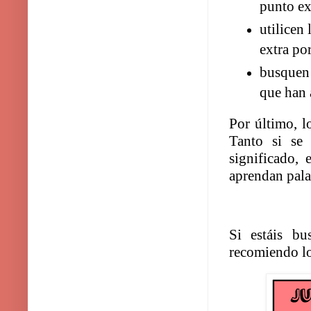
punto ex
utilicen 
extra po
busquen 
que han 
Por último, l
Tanto si se 
significado,
aprendan palab
Si estáis bu
recomiendo lo