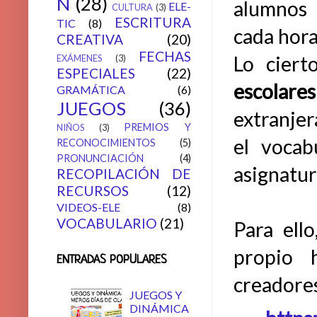
N
(28)
alumnos 
ELE-
CULTURA
(3)
ESCRITURA
TIC
(8)
cada hora
CREATIVA
(20)
FECHAS
Lo ciert
EXÁMENES
(3)
ESPECIALES
(22)
escolares
GRAMÁTICA
(6)
JUEGOS
(36)
extranjer
PREMIOS Y
NIÑOS
(3)
el vocab
RECONOCIMIENTOS
(5)
PRONUNCIACIÓN
(4)
asignatur
RECOPILACIÓN DE
RECURSOS
(12)
VIDEOS-ELE
(8)
VOCABULARIO
(21)
Para ell
propio 
ENTRADAS POPULARES
creadores
JUEGOS Y
DINÁMICA