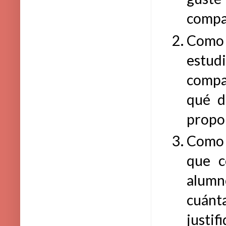
compa
Como 
estud
compa
qué d
propo
Como 
que c
alumn
cuánt
justif