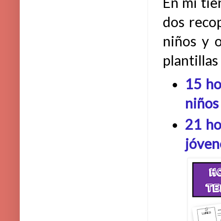
En mi ti
dos recop
niños y o
plantilla
15 ho
niños
21 ho
jóven