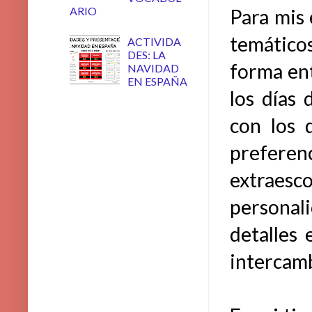
ARIO
Para mis 
temáticos
ACTIVIDA
DES: LA
forma ent
NAVIDAD
EN ESPAÑA
los días 
con los d
preferen
extraes
personal
detalles 
intercamb