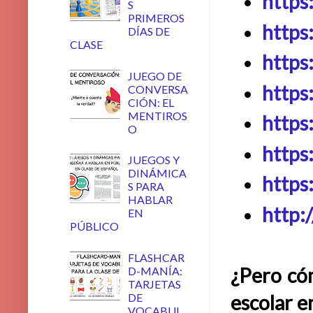
https
S
PRIMEROS
https
DÍAS DE
CLASE
https
JUEGO DE
https
CONVERSA
CIÓN: EL
MENTIROS
https
O
https
JUEGOS Y
DINÁMICA
https
S PARA
HABLAR
http:
EN
PÚBLICO
FLASHCAR
¿Pero có
D-MANÍA:
TARJETAS
DE
escolar e
VOCABUL