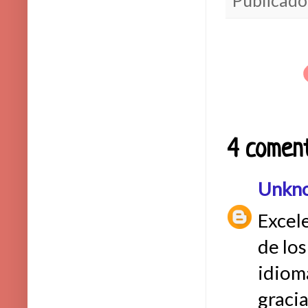
Publicado
4 coment
Unkn
Excele
de los
idiom
gracia