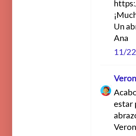
https
¡Much
Un ab
Ana
11/2
Veron
Acabo 
estar
abraz
Veron