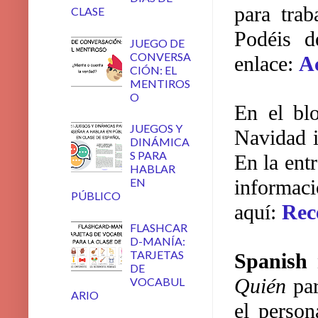
para trab
CLASE
Podéis d
JUEGO DE
CONVERSA
enlace:
A
CIÓN: EL
MENTIROS
O
En el b
JUEGOS Y
Navidad i
DINÁMICA
S PARA
En la ent
HABLAR
EN
informaci
PÚBLICO
aquí:
Rec
FLASHCAR
D-MANÍA:
TARJETAS
Spanish 
DE
Quién
par
VOCABUL
ARIO
el person