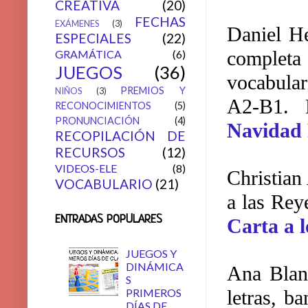
CREATIVA
(20)
FECHAS
EXÁMENES
(3)
Daniel H
ESPECIALES
(22)
completa
GRAMÁTICA
(6)
JUEGOS
(36)
vocabular
PREMIOS Y
NIÑOS
(3)
A2-B1. 
RECONOCIMIENTOS
(5)
PRONUNCIACIÓN
(4)
Navidad 
RECOPILACIÓN DE
RECURSOS
(12)
VIDEOS-ELE
(8)
Christia
VOCABULARIO
(21)
a las Rey
ENTRADAS POPULARES
Carta a 
JUEGOS Y
DINÁMICA
Ana Bla
S
PRIMEROS
letras, b
DÍAS DE