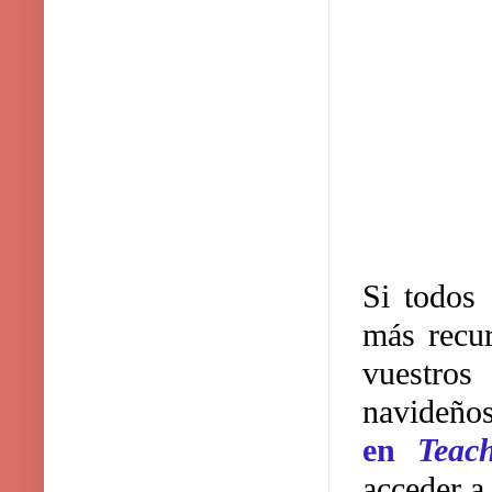
Si todos 
más recur
vuestros 
navideño
en
Teac
acceder a 