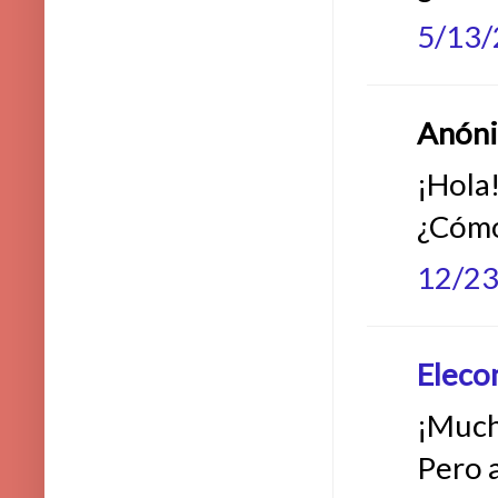
5/13
Anónim
¡Hola
¿Cómo
12/2
Eleco
¡Much
Pero 