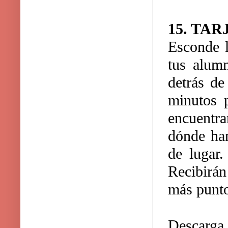
15. TA
Esconde l
tus alumn
detrás de
minutos p
encuentra
dónde han
de lugar.
Recibirán
más punto
Descarga