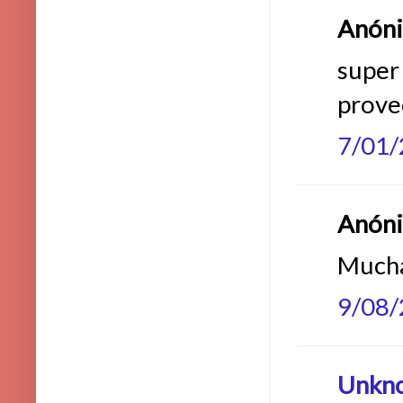
Anónim
super 
prove
7/01
Anónim
Mucha
9/08
Unkn