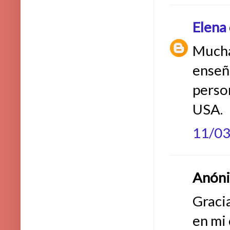
Elena
Mucha
enseñ
perso
USA.
11/0
Anónim
Gracia
en mi 