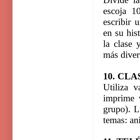
Divide l
escoja 1
escribir 
en su his
la clase 
más divert
10. CL
Utiliza v
imprime v
grupo). L
temas: an