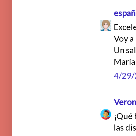
españ
Excel
Voy a 
Un sal
María
4/29
Veron
¡Qué b
las di