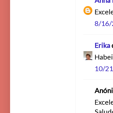
Anna 
Excel
8/16
Erika
d
Habeis
10/2
Anónim
Excel
Salud