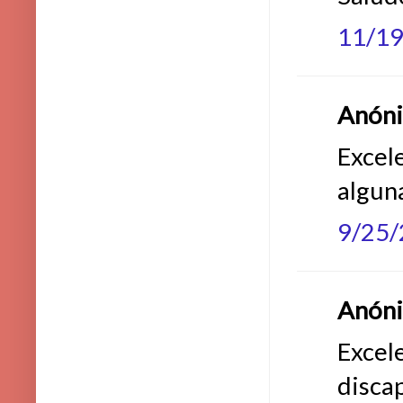
11/1
Anónim
Excele
algun
9/25
Anónim
Excele
disca