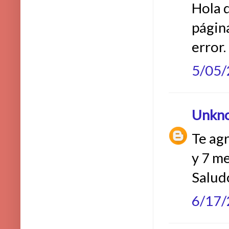
Hola 
págin
error.
5/05
Unkn
Te ag
y 7 me
Salud
6/17