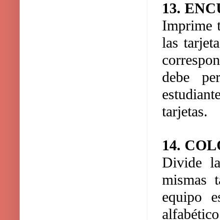
13. EN
Imprime t
las tarje
correspo
debe per
estudiant
tarjetas.
14. CO
Divide l
mismas t
equipo e
alfabético