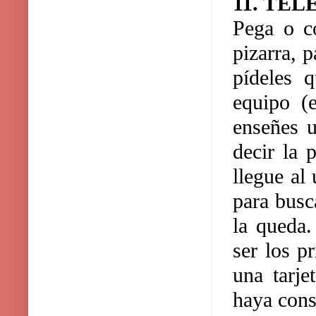
11. TE
Pega o co
pizarra, 
pídeles 
equipo (e
enseñes u
decir la 
llegue al 
para busca
la queda.
ser los p
una tarje
haya cons