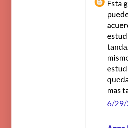
Esta g
puede 
acuerd
estud
tanda.
mismo 
estudi
queda
mas ta
6/29