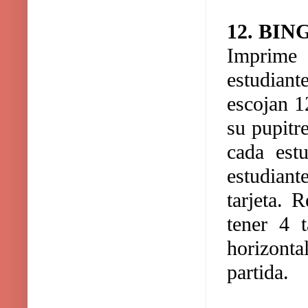
12. BI
Imprime 
estudiant
escojan 1
su pupitre
cada est
estudiant
tarjeta. 
tener 4 t
horizont
partida.