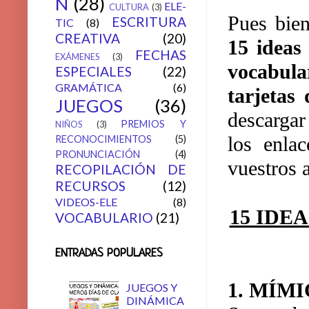
N
(28)
ELE-
CULTURA
(3)
Pues bien
ESCRITURA
TIC
(8)
CREATIVA
(20)
15 ideas
FECHAS
EXÁMENES
(3)
vocabula
ESPECIALES
(22)
GRAMÁTICA
(6)
tarjetas
JUEGOS
(36)
descargar
PREMIOS Y
NIÑOS
(3)
los enla
RECONOCIMIENTOS
(5)
PRONUNCIACIÓN
(4)
vuestros 
RECOPILACIÓN DE
RECURSOS
(12)
VIDEOS-ELE
(8)
15 IDE
VOCABULARIO
(21)
ENTRADAS POPULARES
1. MÍM
JUEGOS Y
DINÁMICA