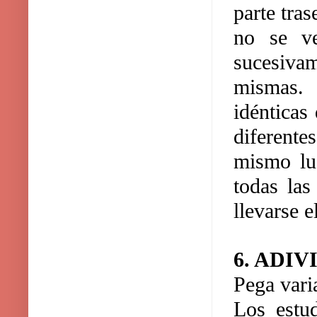
parte tra
no se ve
sucesiva
mismas. 
idénticas
diferente
mismo lu
todas las
llevarse 
6. ADIV
Pega varia
Los estud