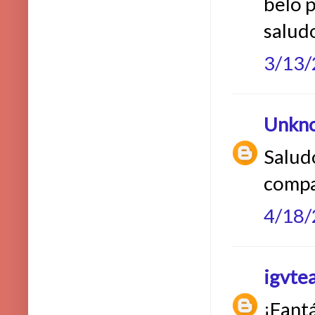
belo po
saludo
3/13
Unkn
Salud
compa
4/18
igvte
¡Fantá