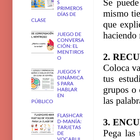
Se puede 
S
PRIMEROS
mismo tie
DÍAS DE
CLASE
que expli
haciendo 
JUEGO DE
CONVERSA
CIÓN: EL
MENTIROS
2. REC
O
Coloca var
JUEGOS Y
tus estu
DINÁMICA
S PARA
grupos o 
HABLAR
EN
las palab
PÚBLICO
FLASHCAR
3. ENC
D-MANÍA:
TARJETAS
Pega las 
DE
VOCABUL