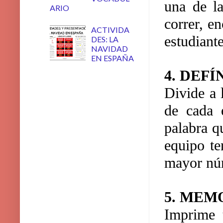
una de la
ARIO
correr, e
ACTIVIDA
estudiant
DES: LA
NAVIDAD
EN ESPAÑA
4. DEF
Divide a 
de cada 
palabra q
equipo te
mayor núm
5. MEM
Imprime t