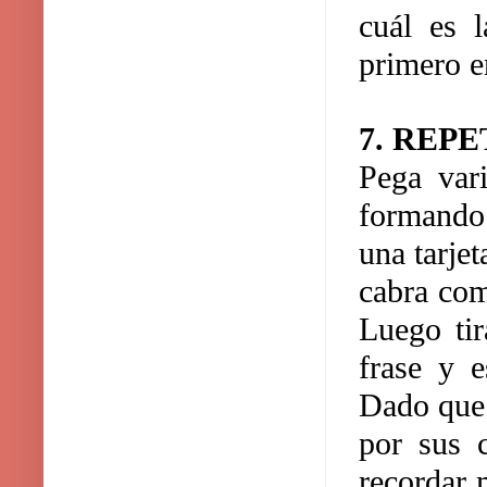
cuál es l
primero en
7. REP
Pega vari
formando 
una tarje
cabra com
Luego tir
frase y 
Dado que 
por sus 
recordar 