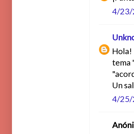
4/23
Unkn
Hola! 
tema "
"acor
Un sa
4/25
Anónim