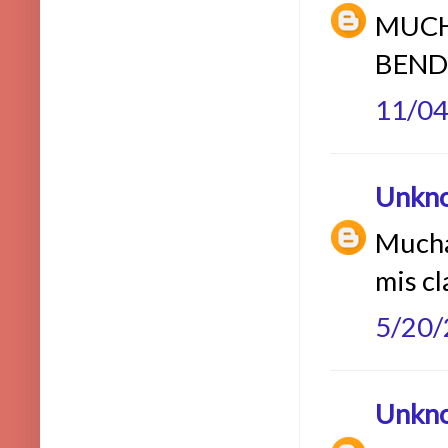
MUCHA
BEND
11/0
Unkn
Muchas
mis cl
5/20
Unkn