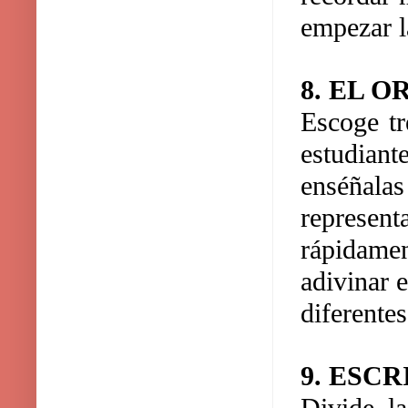
empezar l
8. EL 
Escoge tr
estudiant
enséñala
represen
rápidamen
adivinar 
diferentes
9. ESC