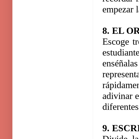
empezar l
8. EL 
Escoge tr
estudiant
enséñala
represen
rápidamen
adivinar 
diferentes
9. ESC