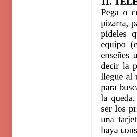
11. TE
Pega o co
pizarra, 
pídeles 
equipo (e
enseñes u
decir la 
llegue al 
para busca
la queda.
ser los p
una tarje
haya cons