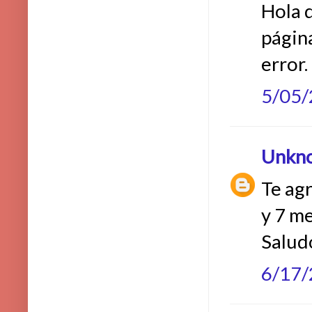
Hola 
págin
error.
5/05
Unkn
Te ag
y 7 me
Salud
6/17