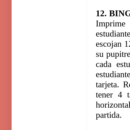
12. BI
Imprime 
estudiant
escojan 1
su pupitre
cada est
estudiant
tarjeta. 
tener 4 t
horizont
partida.