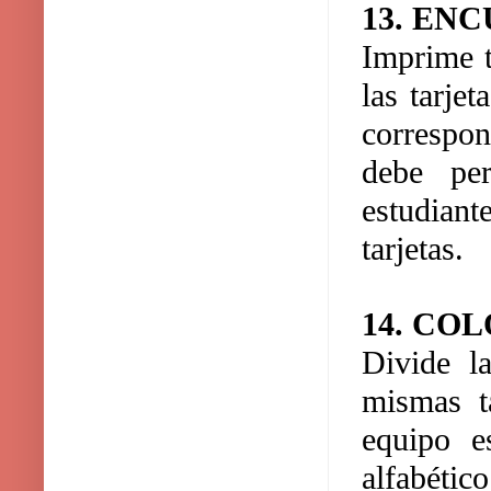
13. EN
Imprime t
las tarje
correspo
debe per
estudiant
tarjetas.
14. CO
Divide l
mismas t
equipo e
alfabético