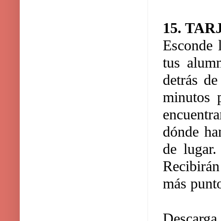
15. TA
Esconde l
tus alumn
detrás de
minutos p
encuentra
dónde han
de lugar.
Recibirán
más punto
Descarga