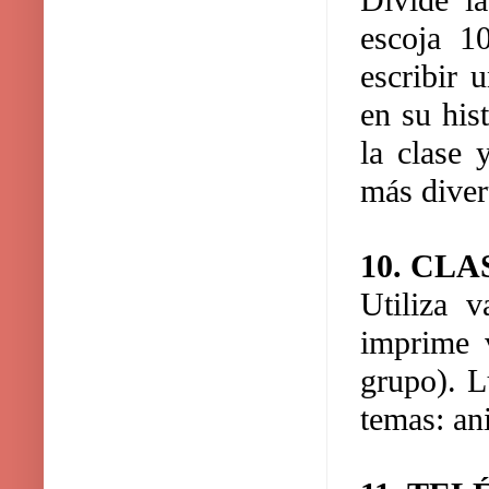
Divide l
escoja 1
escribir 
en su his
la clase 
más divert
10. CL
Utiliza v
imprime v
grupo). L
temas: an