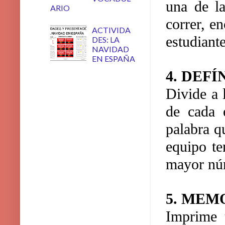
una de la
ARIO
correr, e
ACTIVIDA
estudiant
DES: LA
NAVIDAD
EN ESPAÑA
4. DEF
Divide a 
de cada 
palabra q
equipo te
mayor núm
5. MEM
Imprime t