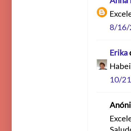
Anna 
Excel
8/16
Erika
d
Habeis
10/2
Anónim
Excel
Salud