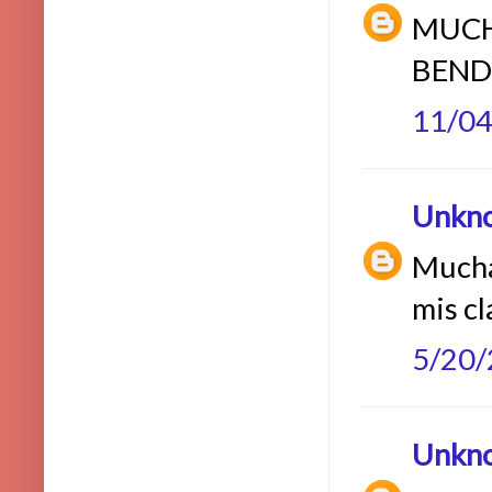
MUCHA
BEND
11/0
Unkn
Muchas
mis cl
5/20
Unkn