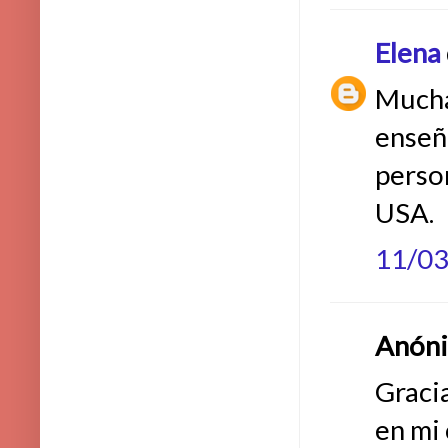
Elena
Mucha
enseñ
perso
USA.
11/0
Anónim
Gracia
en mi 