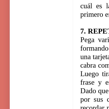
cuál es l
primero en
7. REP
Pega vari
formando 
una tarje
cabra com
Luego tir
frase y 
Dado que 
por sus 
recordar 