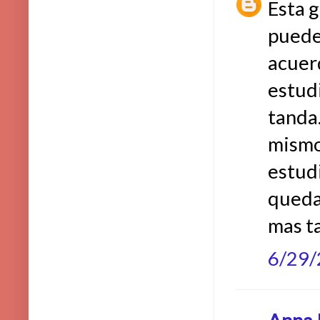
Esta g
puede 
acuerd
estud
tanda.
mismo 
estudi
queda
mas ta
6/29