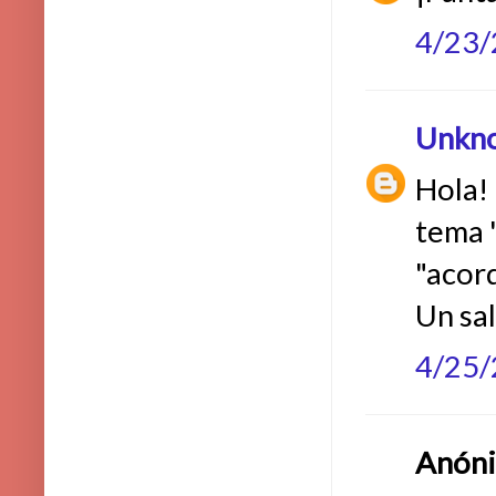
4/23
Unkn
Hola! 
tema "
"acor
Un sa
4/25
Anónim