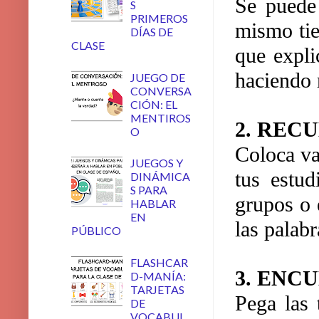
Se puede 
S
PRIMEROS
mismo tie
DÍAS DE
CLASE
que expli
haciendo 
JUEGO DE
CONVERSA
CIÓN: EL
MENTIROS
2. REC
O
Coloca var
JUEGOS Y
tus estu
DINÁMICA
S PARA
grupos o 
HABLAR
EN
las palab
PÚBLICO
FLASHCAR
3. ENC
D-MANÍA:
TARJETAS
Pega las 
DE
VOCABUL