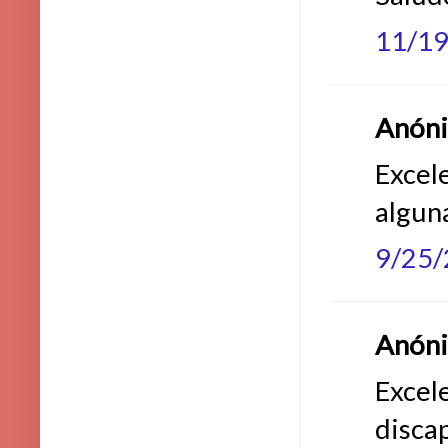
11/1
Anónim
Excele
algun
9/25
Anónim
Excele
disca