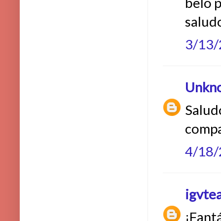
belo po
saludo
3/13
Unkn
Salud
compa
4/18
igvte
¡Fantá