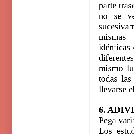
parte tra
no se ve
sucesiva
mismas. 
idénticas
diferente
mismo lu
todas las
llevarse 
6. ADIV
Pega varia
Los estud