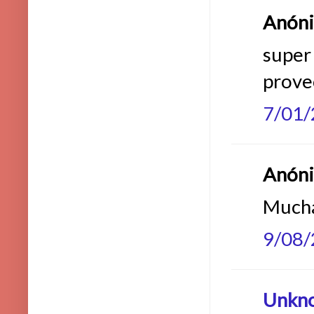
Anónim
super 
prove
7/01
Anónim
Mucha
9/08
Unkn