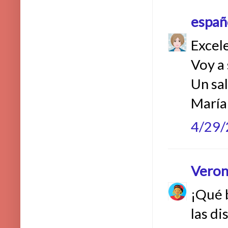
españ
Excel
Voy a 
Un sal
María
4/29
Veron
¡Qué b
las di