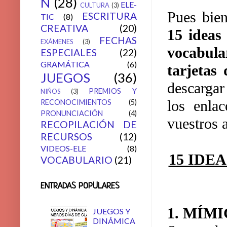
N
(28)
ELE-
CULTURA
(3)
Pues bien
ESCRITURA
TIC
(8)
CREATIVA
(20)
15 ideas
FECHAS
EXÁMENES
(3)
vocabula
ESPECIALES
(22)
GRAMÁTICA
(6)
tarjetas
JUEGOS
(36)
descargar
PREMIOS Y
NIÑOS
(3)
los enla
RECONOCIMIENTOS
(5)
PRONUNCIACIÓN
(4)
vuestros 
RECOPILACIÓN DE
RECURSOS
(12)
VIDEOS-ELE
(8)
15 IDE
VOCABULARIO
(21)
ENTRADAS POPULARES
1. MÍM
JUEGOS Y
DINÁMICA