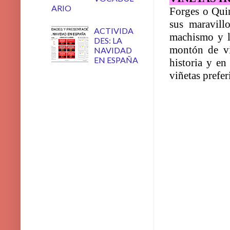
ARIO
Forges o Quin
sus maravill
ACTIVIDA
machismo y l
DES: LA
montón de viñ
NAVIDAD
EN ESPAÑA
historia y en
viñetas prefer