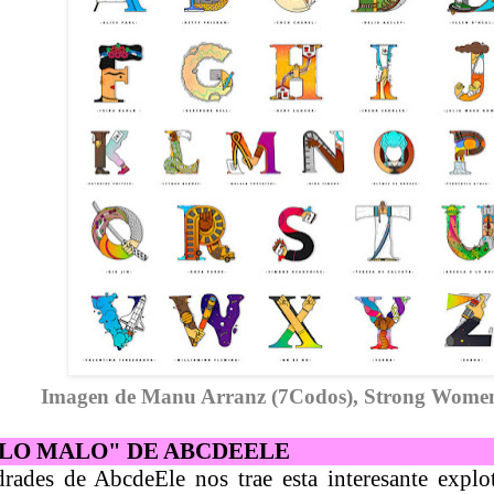
Imagen de Manu Arranz (7Codos), Strong Wome
"LO MALO" DE ABCDEELE
rades de AbcdeEle nos trae esta interesante explo