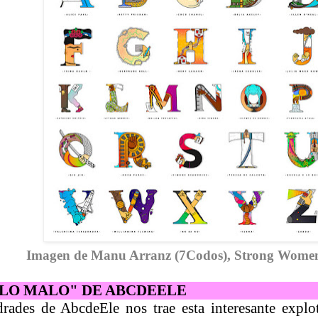
Imagen de Manu Arranz (7Codos), Strong Wome
"LO MALO" DE ABCDEELE
rades de AbcdeEle nos trae esta interesante explo