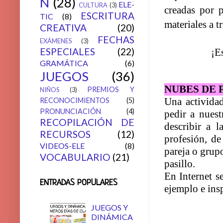
N
(28)
ELE-
CULTURA
(3)
creadas por
p
ESCRITURA
TIC
(8)
materiales a t
CREATIVA
(20)
FECHAS
EXÁMENES
(3)
ESPECIALES
(22)
¡E
GRAMÁTICA
(6)
JUEGOS
(36)
NUBES DE 
PREMIOS Y
NIÑOS
(3)
Una actividad
RECONOCIMIENTOS
(5)
PRONUNCIACIÓN
(4)
pedir a nuest
RECOPILACIÓN DE
describir a l
RECURSOS
(12)
profesión, de
VIDEOS-ELE
(8)
pareja o grupo
VOCABULARIO
(21)
pasillo.
En Internet s
ENTRADAS POPULARES
ejemplo e ins
JUEGOS Y
DINÁMICA