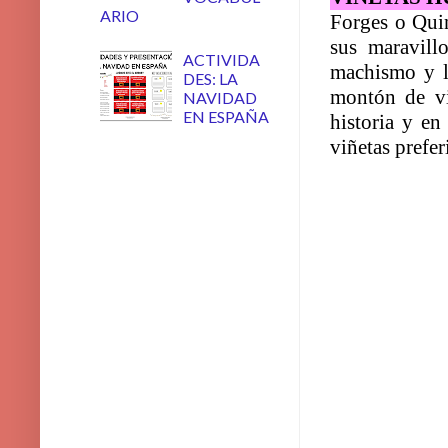
ARIO
Forges o Quin
sus maravill
ACTIVIDA
machismo y l
DES: LA
montón de viñ
NAVIDAD
EN ESPAÑA
historia y en
viñetas prefer