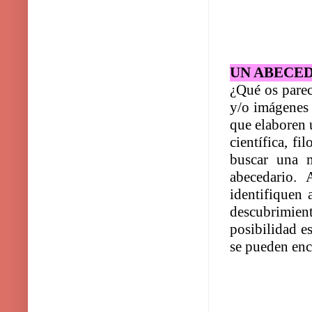
UN ABECED
¿Qué os parec
y/o imágenes 
que elaboren 
científica, fi
buscar una 
abecedario.
identifiquen 
descubrimient
posibilidad e
se pueden enc