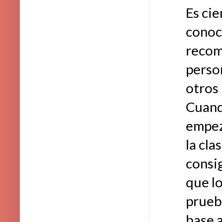
Es ci
conoc
recom
perso
otros 
Cuand
empeza
la cla
consi
que l
prueba
base a