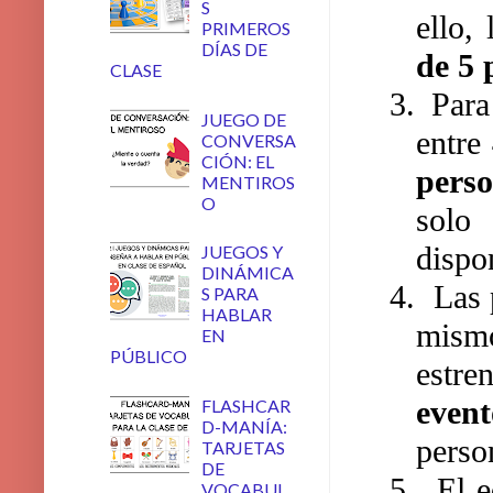
S
ello,
PRIMEROS
DÍAS DE
de 5 
CLASE
3.
Para
JUEGO DE
entre
CONVERSA
CIÓN: EL
perso
MENTIROS
O
solo
dispo
JUEGOS Y
DINÁMICA
4.
Las 
S PARA
HABLAR
mismo
EN
PÚBLICO
estre
event
FLASHCAR
D-MANÍA:
perso
TARJETAS
DE
5.
El e
VOCABUL