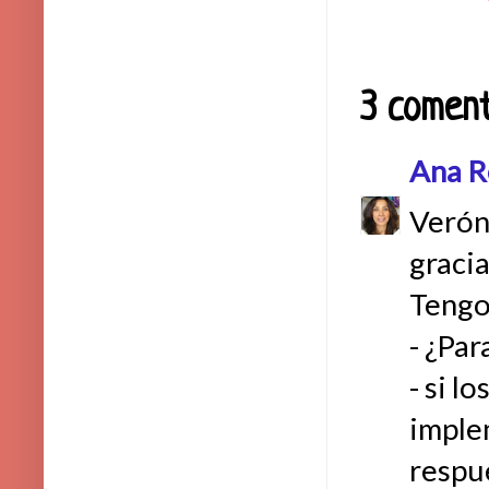
3 coment
Ana R
Verón
gracia
Tengo
- ¿Par
- si l
imple
respu