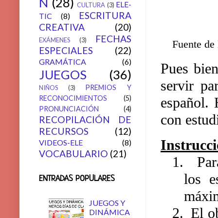
N
(28)
ELE-
CULTURA
(3)
ESCRITURA
TIC
(8)
CREATIVA
(20)
FECHAS
EXÁMENES
(3)
Fuente de
ESPECIALES
(22)
GRAMÁTICA
(6)
Pues bien
JUEGOS
(36)
servir pa
PREMIOS Y
NIÑOS
(3)
RECONOCIMIENTOS
(5)
español. 
PRONUNCIACIÓN
(4)
con estud
RECOPILACIÓN DE
RECURSOS
(12)
Instrucc
VIDEOS-ELE
(8)
VOCABULARIO
(21)
1.
Par
los e
ENTRADAS POPULARES
máxim
JUEGOS Y
2.
El o
DINÁMICA