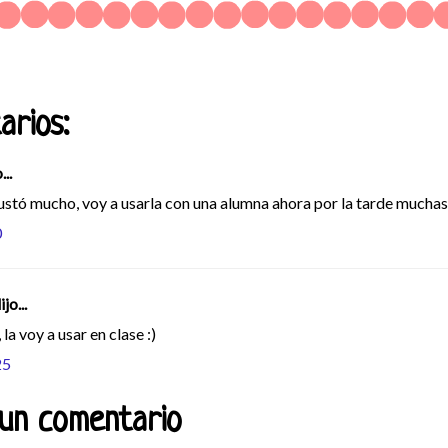
arios:
...
stó mucho, voy a usarla con una alumna ahora por la tarde muchas
0
jo...
la voy a usar en clase :)
25
 un comentario